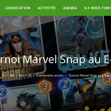
L’ASSOCIATION
ACTIVITÉS
AGENDA
ILS NOUS FON
rnoi Marvel Snap au E
>
AM
>
Fév
>
25
>
Evenements ancien
>
Tournoi Marvel Snap au E-bar