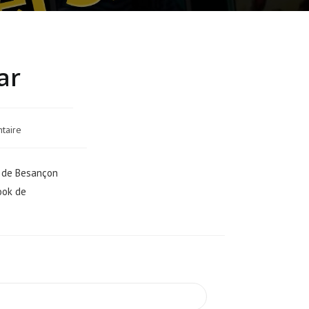
ar
taire
r de Besançon
ook de